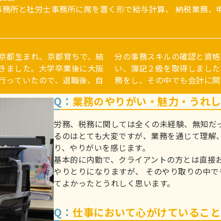
事務所と社労士事務所に席を置く形で給与計算、 納税業務、
。京都生まれ、京都育ちで、結
ハローワークの職業訓練に通
きました。大学卒業後に大阪
院の医師の秘書と医学系の事
行っていたので、退職後、自
務をし、その中でも会計に関
Q：
業務のやりがい・魅力・うれ
労務、税務に関しては全くの未経験、無知だ
るのはとても大変ですが、業務を通じて理解
り、やりがいを感じます。
基本的に内勤で、クライアントの方とは直接お
やりとりになりますが、 そのやり取りの中
てよかったとうれしく思います。
Q：
仕事において心がけていること