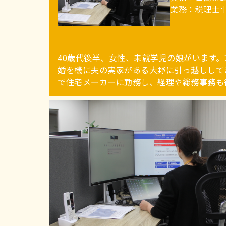
業務：税理士
40歳代後半、女性、未就学児の娘がいます
分の事務スキルの確認と資格取得のため、
婚を機に夫の実家がある大野に引っ越しして
い、簿記２級を取得しました。転職後は、病
で住宅メーカーに勤務し、経理や総務事務も