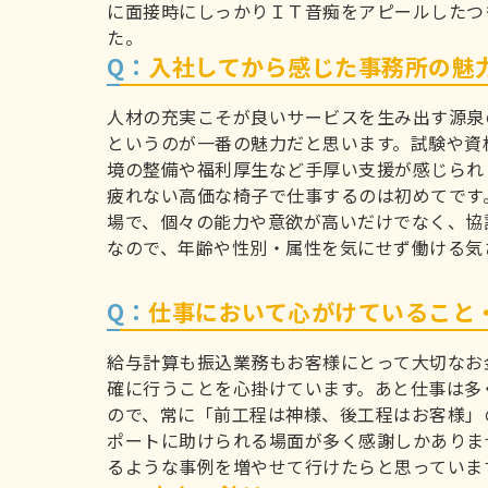
に面接時にしっかりＩＴ音痴をアピールしたつ
た。
Q：
入社してから感じた事務所の魅
人材の充実こそが良いサービスを生み出す源泉
というのが一番の魅力だと思います。試験や資
境の整備や福利厚生など手厚い支援が感じられ
疲れない高価な椅子で仕事するのは初めてです
場で、個々の能力や意欲が高いだけでなく、協
なので、年齢や性別・属性を気にせず働ける気
Q：
仕事において心がけていること
給与計算も振込業務もお客様にとって大切なお
確に行うことを心掛けています。あと仕事は多
ので、常に「前工程は神様、後工程はお客様」
ポートに助けられる場面が多く感謝しかありま
るような事例を増やせて行けたらと思っていま