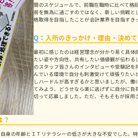
間のスケジュールで、前職在職時に比べて格
弱を無為に過ごすのではなく、新しい挑戦とし
格取得を目指したことが会計業界を目指すき
Q：
入所のきっかけ・理由・決めて
最初に感じたのは経営理念が分かり易く具体
たい姿や方向性、共有したい価値観が伝わる
のスタッフ皆さんのインタビューや受験記を
んでいる環境で自分も刺激受けて頑張りたい
しハードルが高すぎるかと思いましたが、働
てみよう、どうせなら楽に逃げずに自分に負
切って応募しました。ただ、そもそもが採用
は？
の）自身の年齢とＩＴリテラシーの低さが大きな不安でした。