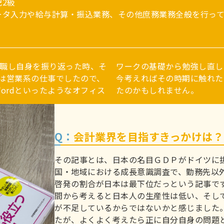
2級
ータ入力や給与計算・振込業務、その他庶務業務全般を行って
退職し自身を振り返った時、そ
ワークの基礎から勉強し直し
は営業系の仕事でしたので、
今考えればその時期に触れた
Wordといったようなオフィス
たのかもしれません。
Q：
会計業界を目指すきっかけは？
その記事とは、日本の名目ＧＤＰがドイツに抜
国・地域における成長意識調査で、勤務先以
啓発の割合が日本は最下位だっという記事で
間から考えると日本人の生産性は低い、そし
が不足しているからではないかと感じました
たが、よくよく考えたら正に自分自身の問題