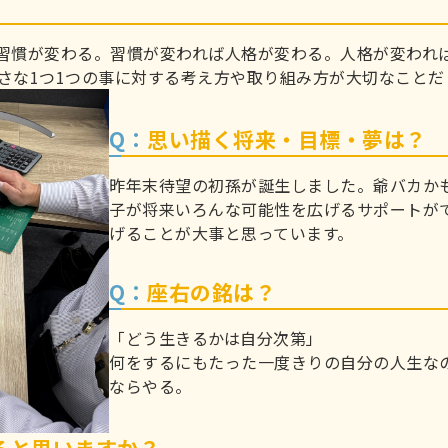
習慣が変わる。習慣が変われば人格が変わる。人格が変われ
さな1つ1つの事に対する考え方や取り組み方が大切なことだ
Q：
思い描く将来・目標・夢は？
昨年末待望の初孫が誕生しました。爺バカか
子が将来いろんな可能性を広げるサポートが
げることが大事と思っています。
Q：
座右の銘は？
「どう生きるかは自分次第」
何をするにもたった一度きりの自分の人生な
ならやる。