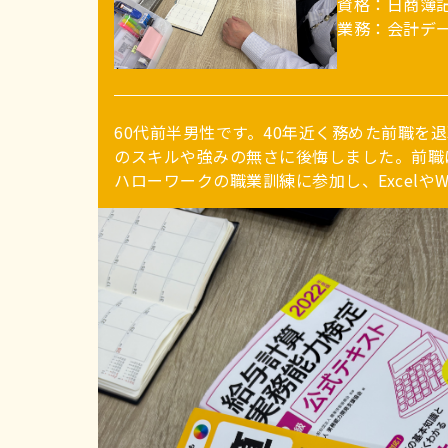
資格：日商簿記
業務：会計デ
60代前半男性です。40年近く務めた前職を
のスキルや強みの無さに後悔しました。前職
ハローワークの職業訓練に参加し、Excelや