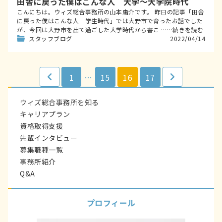
田舎に戻った僕はこんな人 大学～大学院時代
こんにちは。ウィズ総合事務所の山本庸介です。 昨日の記事「田舎
に戻った僕はこんな人 学生時代」では大野市で育ったお話でした
が、今回は大野市を出て過ごした大学時代から書こ ……続きを読む
スタッフブログ
2022/04/14
投
1
…
15
16
17
稿
の
ウィズ総合事務所を知る
ペ
キャリアプラン
ー
資格取得支援
ジ
先輩インタビュー
送
募集職種一覧
り
事務所紹介
Q&A
プロフィール