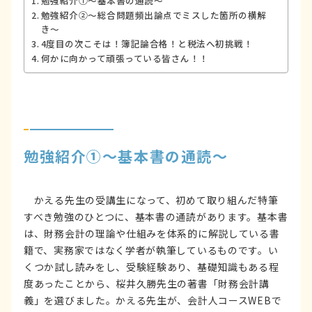
勉強紹介①～基本書の通読～
勉強紹介②～総合問題頻出論点でミスした箇所の横解
き～
4度目の次こそは！簿記論合格！と税法へ初挑戦！
何かに向かって頑張っている皆さん！！
勉強紹介①～基本書の通読～
かえる先生の受講生になって、初めて取り組んだ特筆
すべき勉強のひとつに、基本書の通読があります。基本書
は、財務会計の理論や仕組みを体系的に解説している書
籍で、実務家ではなく学者が執筆しているものです。い
くつか試し読みをし、受験経験あり、基礎知識もある程
度あったことから、桜井久勝先生の著書「財務会計講
義」を選びました。かえる先生が、会計人コースWEBで