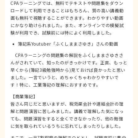
CPAラーニングでは、無料でテキストや問題集をダウン
ロードして利用できることはもちろん、質の高い講義動
画も無料で視聴することができます。わかりやすい動画
にかなり助けられました。また、オンラインでの模擬試
験が利用でき、試験前には特によく利用しました。
簿記系Youtuber「ふくしままさゆき」さんの動画
CPAラーニングの問題集の解説をふくしままさゆきさ
んがされていて、知ったのがきっかけです。正直、もっと
早くから(簿記3級勉強時から)見ておけば良かったと思い
ました。一言でいうと、めちゃくちゃわかりやすいで
す！特に、工業簿記の理解におすすめです。
【商業簿記】
皆さん同じだと思いますが、税効果会計や連結会計の理
解と問題演習に苦しみました。講義で理解した気になっ
ても、問題演習をすると全くできなかったり、他の勉強
に気を取られているうちに忘れてしまったりしました。
そこで、一旦7割程度の理解でＯＫとし、試験直前に集中