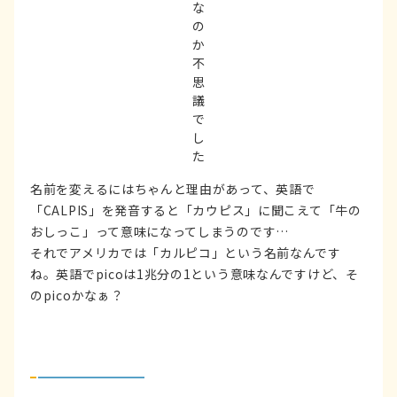
な
の
か
不
思
議
で
し
た
名前を変えるにはちゃんと理由があって、英語で
「CALPIS」を発音すると「カウピス」に聞こえて「牛の
おしっこ」って意味になってしまうのです…
それでアメリカでは「カルピコ」という名前なんです
ね。英語でpicoは1兆分の1という意味なんですけど、そ
のpicoかなぁ？