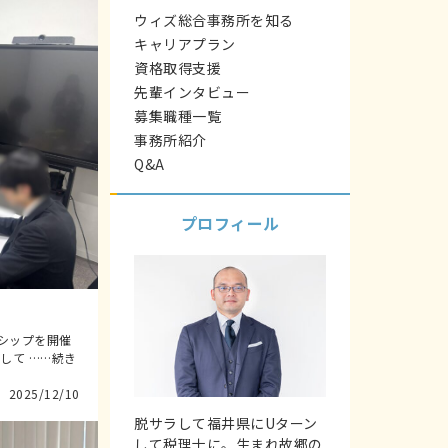
ウィズ総合事務所を知る
キャリアプラン
資格取得支援
先輩インタビュー
募集職種一覧
事務所紹介
Q&A
プロフィール
ンシップを開催
して ……続き
2025/12/10
脱サラして福井県にUターン
して税理士に。生まれ故郷の