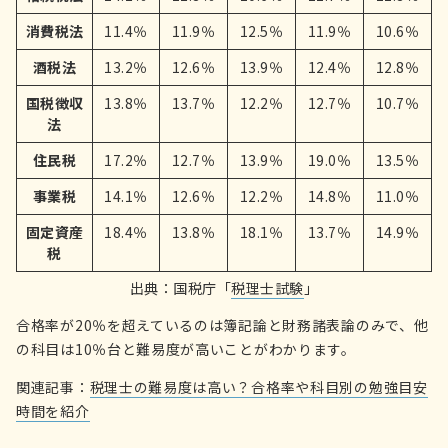
消費税法
11.4％
11.9％
12.5％
11.9％
10.6％
酒税法
13.2％
12.6％
13.9％
12.4％
12.8％
国税徴収
13.8％
13.7％
12.2％
12.7％
10.7％
法
住民税
17.2％
12.7％
13.9％
19.0％
13.5％
事業税
14.1％
12.6％
12.2％
14.8％
11.0％
固定資産
18.4％
13.8％
18.1％
13.7％
14.9％
税
出典：国税庁「
税理士試験
」
合格率が20％を超えているのは簿記論と財務諸表論のみで、他
の科目は10％台と難易度が高いことがわかります。
関連記事：
税理士の難易度は高い？合格率や科目別の勉強目安
時間を紹介