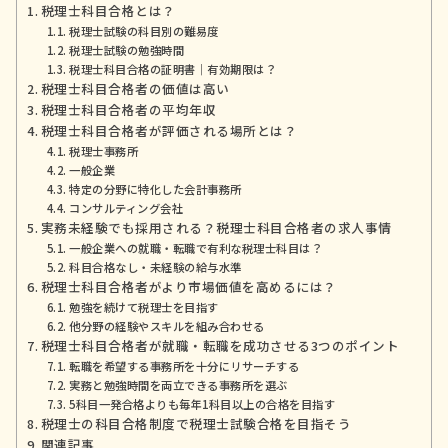
税理士科目合格とは？
税理士試験の科目別の難易度
税理士試験の勉強時間
税理士科目合格の証明書｜有効期限は？
税理士科目合格者の価値は高い
税理士科目合格者の平均年収
税理士科目合格者が評価される場所とは？
税理士事務所
一般企業
特定の分野に特化した会計事務所
コンサルティング会社
実務未経験でも採用される？税理士科目合格者の求人事情
一般企業への就職・転職で有利な税理士科目は？
科目合格なし・未経験の給与水準
税理士科目合格者がより市場価値を高めるには？
勉強を続けて税理士を目指す
他分野の経験やスキルを組み合わせる
税理士科目合格者が就職・転職を成功させる3つのポイント
転職を希望する事務所を十分にリサーチする
実務と勉強時間を両立できる事務所を選ぶ
5科目一発合格よりも毎年1科目以上の合格を目指す
税理士の科目合格制度で税理士試験合格を目指そう
関連記事