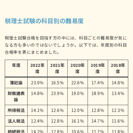
税理士試験の科目別の難易度
税理士試験合格を目指す方の中には、科目ごとの難易度が気に
なる方も多いのではないでしょうか。以下では、年度別の科目
合格率を表にまとめました。
年度
2022年
2021年
2020年
2019年
2018年
度
度
度
度
度
簿記論
23.0％
16.5％
22.6％
17.4％
14.8％
財務諸表
14.8％
23.9％
19.0％
18.9％
13.4％
論
所得税法
14.1％
12.6％
12.0％
12.8％
12.3％
法人税法
12.4％
12.8％
16.1％
14.7％
11.6％
相続税法
14.2％
12.8％
10.6％
11.7％
11.8％