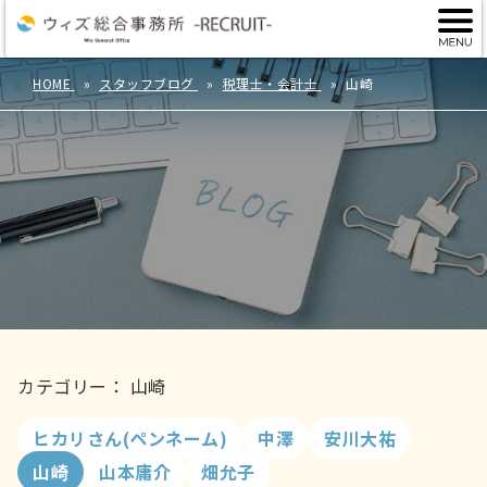
HOME
スタッフブログ
税理士・会計士
山崎
カテゴリー： 山崎
ヒカリさん(ペンネーム)
中澤
安川大祐
山崎
山本庸介
畑允子